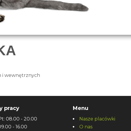
KA
h i wewnętrznych
y pracy
Menu
: 08.00 - 20.00
Nasze placówki
.00 - 16.00
O nas