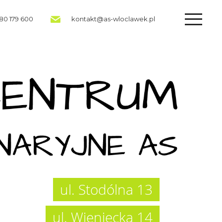
780 179 600
kontakt@as-wloclawek.pl
ul. Stodólna 13
ul. Wieniecka 14