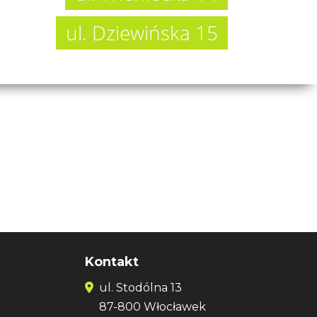
ul. Dziewińska 15
Kontakt
ul. Stodólna 13
87-800 Włocławek