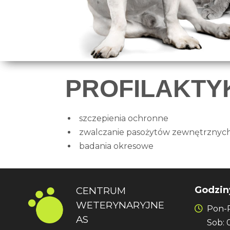
PROFILAKTY
szczepienia ochronne
zwalczanie pasożytów zewnętrznyc
badania okresowe
Godzin
CENTRUM
WETERYNARYJNE
Pon-Pt
AS
Sob: 09